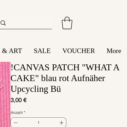
 & ART
SALE
VOUCHER
More
!CANVAS PATCH "WHAT A
CAKE" blau rot Aufnäher
Upcycling Bü
Preis
3,00 €
Anzahl
*