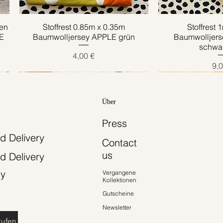
en
Stoffrest 0.85m x 0.35m
Schnellansicht
Stoffrest 
Schnell
E
Baumwolljersey APPLE grün
Baumwolljer
schwar
Preis
4,00 €
Pre
9,0
Über
Press
d Delivery
Contact
us
d Delivery
cy
Vergangene
Kollektionen
Gutscheine
Newsletter
rufen