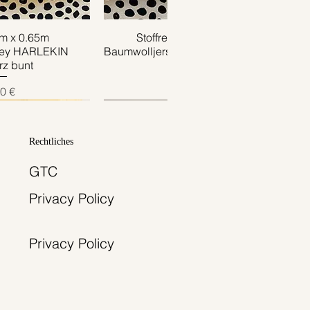
1m x 0.65m
ansicht
Stoffrest 0.40m x 0.75m
Schnellansicht
sey HARLEKIN
Baumwolljersey TRUCK creme grün
z bunt
Preis
4,00 €
is
0 €
Rechtliches
GTC
Privacy Policy
Privacy Policy