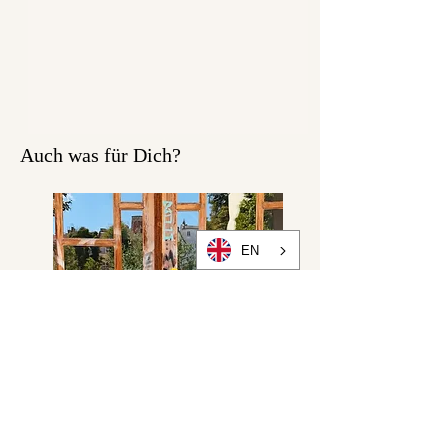
Achtung!
Dies ist nur der Schnitt.
Dieses Paket enthält keine
Materialien und Stoffe!
Hierfür schaue gerne bei
Auch was für Dich?
unserem Sweatshirt:
https://www.bonnieandbutter
milk.com/sweatshirt
EN
Du benötigst folgende
Materialen zum Nähen deiner
Roxy Jacke:
Ca 1,60-1,70m Stoff (
Sweatshirt oder French Terry)
Ihr könnt die Jacke auch aus